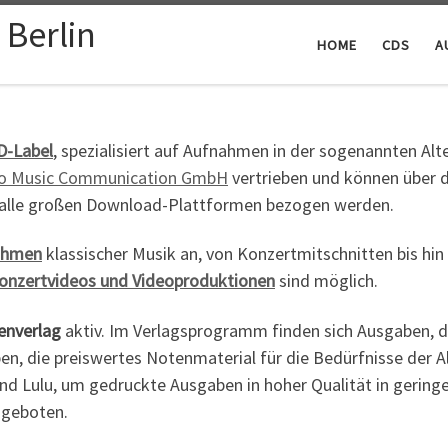
Berlin
HOME
CDS
A
D-Label
, spezialisiert auf Aufnahmen in der sogenannten Al
eo Music Communication GmbH
vertrieben und können über d
 alle großen Download-Plattformen bezogen werden.
nahmen
klassischer Musik an, von Konzertmitschnitten bis hi
onzertvideos und Videoproduktionen
sind möglich.
enverlag
aktiv. Im Verlagsprogramm finden sich Ausgaben, di
en, die preiswertes Notenmaterial für die Bedürfnisse der Al
d Lulu, um gedruckte Ausgaben in hoher Qualität in geringe
ngeboten.